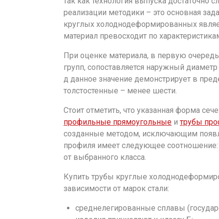
так как технология выпуска достаточно с
реализации методики – это основная за
круглых холоднодеформированных являет
материал превосходит по характеристик
При оценке материала, в первую очере
групп, сопоставляется наружный диаметр и
д данное значение демонстрирует в предел
толстостенные – менее шести.
Стоит отметить, что указанная форма сеч
профильные прямоугольные
и
трубы пр
созданные методом, исключающим появле
профиля имеет следующее соотношение: 
от выбранного класса.
Купить трубы круглые холоднодеформир
зависимости от марок стали:
среднелегированные сплавы (государс